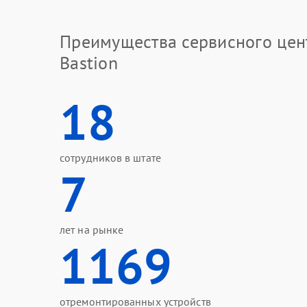
ремонт и итоговое тестирование
Как с нами связаться
Преимущества сервисного цен
Для обращения достаточно позвонить или посе
Bastion
подскажут оптимальное решение.
Адрес: ул. Чебышёва, 4 Телефон: +7 (343) 300-
18
сотрудников в штате
7
лет на рынке
1169
отремонтированных устройств