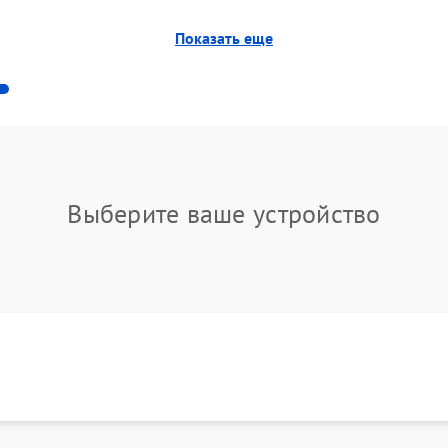
аны со следующими ситуациями:
Показать еще
ей
мые и оригинальные запчасти, что положительно
шую эксплуатацию.
Выберите ваше устройство
и обращение
й этап согласуется заранее. Это снижает риски и
работ